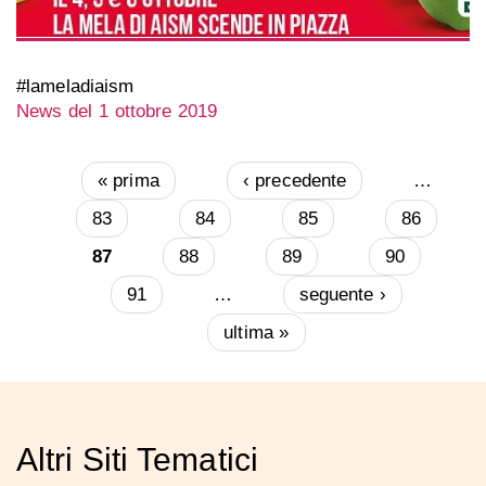
#lameladiaism
News del 1 ottobre 2019
« prima
‹ precedente
…
Pagine
83
84
85
86
87
88
89
90
91
…
seguente ›
ultima »
Altri Siti Tematici