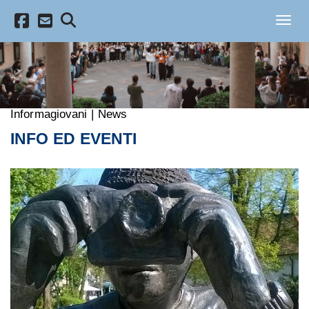
Salta al contenuto principale
Toggl
Informagiovani
|
News
INFO ED EVENTI