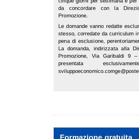
cinque giorni per settimana e per
da concordare con la Direz
Promozione.
Le domande vanno redatte esclusi
stesso, corredate da curriculum i
pena di esclusione, perentoriam
La domanda, indirizzata alla D
Promozione, Via Garibaldi 9 
presentata esclusi
sviluppoeconomico.comge@postec
Formazione gratuita