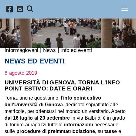
Salta al contenuto principale
Toggl
Informagiovani
|
News
|
Info ed eventi
NEWS ED EVENTI
8 agosto 2019
UNIVERSITÀ DI GENOVA, TORNA L'INFO
POINT ESTIVO: DATE E ORARI
Torna, anche quest'anno, l'
info point estivo
dell'Università di Genova
, dedicato soprattutto alle
matricole, per orientarsi nel mondo universitario. Aperto
dal 16 luglio al 20 settembre
in via Balbi 5, è in grado
di fornire ai ragazzi tutte le
informazioni
necessarie
sulle
procedure di preimmatricolazione
, su
tasse
e