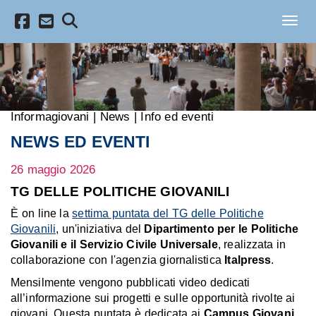
Salta al contenuto principale
Toggl
Informagiovani
|
News
|
Info ed eventi
NEWS ED EVENTI
26 maggio 2026
TG DELLE POLITICHE GIOVANILI
È on line la
settima puntata del TG delle Politiche
Giovanili
,
un'iniziativa del
Dipartimento per le Politiche
Giovanili e il Servizio Civile Universale
, realizzata in
collaborazione con l'agenzia giornalistica
Italpress
.
Mensilmente vengono pubblicati video dedicati
all’informazione sui progetti e sulle opportunità rivolte ai
giovani. Questa puntata è dedicata ai
Campus Giovani
,