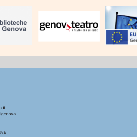
.it
igenova
ova