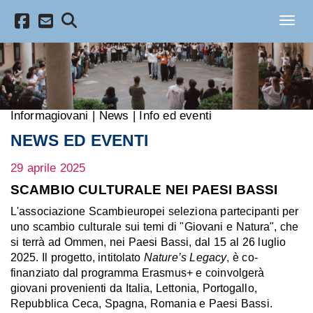
Salta al contenuto principale
Toggl
Informagiovani
|
News
|
Info ed eventi
NEWS ED EVENTI
29 aprile 2025
SCAMBIO CULTURALE NEI PAESI BASSI
L'associazione Scambieuropei seleziona partecipanti per
uno scambio culturale sui temi di "Giovani e Natura", che
si terrà ad Ommen, nei Paesi Bassi, dal 15 al 26 luglio
2025. Il progetto, intitolato
Nature’s
Legacy
, è co-
finanziato dal programma Erasmus+ e coinvolgerà
giovani provenienti da Italia, Lettonia, Portogallo,
Repubblica Ceca, Spagna, Romania e Paesi Bassi.