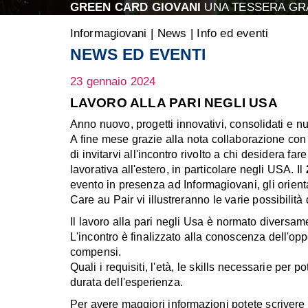
GREEN CARD GIOVANI
UNA TESSERA GRA
Informagiovani
|
News
|
Info ed eventi
NEWS ED EVENTI
23 gennaio 2024
LAVORO ALLA PARI NEGLI USA
Anno nuovo, progetti innovativi, consolidati e nu
A fine mese grazie alla nota collaborazione con C
di invitarvi all'incontro rivolto a chi desidera fa
lavorativa all'estero, in particolare negli USA. Il
evento in presenza ad Informagiovani, gli orienta
Care au Pair vi illustreranno le varie possibilità d
Il lavoro alla pari negli Usa è normato diversame
L'incontro è finalizzato alla conoscenza dell'opport
compensi.
Quali i requisiti, l'età, le skills necessarie per 
durata dell'esperienza.
Per avere maggiori informazioni potete scrivere