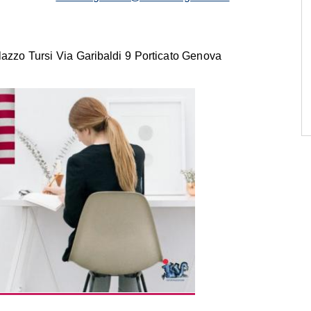
azzo Tursi Via Garibaldi 9 Porticato Genova