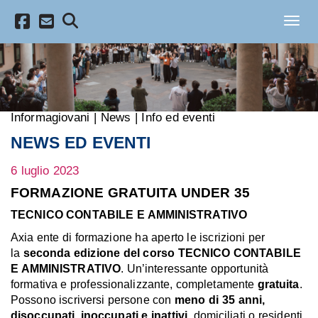
Salta al contenuto principale
Toggl
Informagiovani
|
News
|
Info ed eventi
NEWS ED EVENTI
6 luglio 2023
FORMAZIONE GRATUITA UNDER 35
TECNICO CONTABILE E AMMINISTRATIVO
Axia ente di formazione ha aperto le iscrizioni per
la
seconda edizione del corso TECNICO CONTABILE
E AMMINISTRATIVO
. Un’interessante opportunità
formativa e professionalizzante, completamente
gratuita
.
Possono iscriversi persone con
meno di 35 anni,
disoccupati, inoccupati e inattivi
, domiciliati o residenti