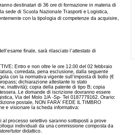
aranno destinatari di 36 ore di formazione in materia di
 la sede di Scuola Nazionale Trasporti e Logistica,
rentemente con la tipologia di competenze da acquisire,
same finale, sarà rilasciato l’attestato di
 Entro e non oltre le ore 12.00 del 02 febbraio
datura, corredata, pena esclusione, dalla seguente
la con la normativa vigente sull’imposta di bollo (€
ropass; dichiarazione attestante lo stato
inattività); copia della patente di tipo B; copia
to tessera. Le domande di iscrizione dovranno essere
stica, Via del Molo 1/A -Sp- Tel 0187779162. Orario:
 spedizione postale, NON FARA’ FEDE IL TIMBRO
e e visionare la scheda informativa:
l processo selettivo saranno sottoposti a prove
ti colloqui individuali da una commissione composta da
tore/tutor didattico.