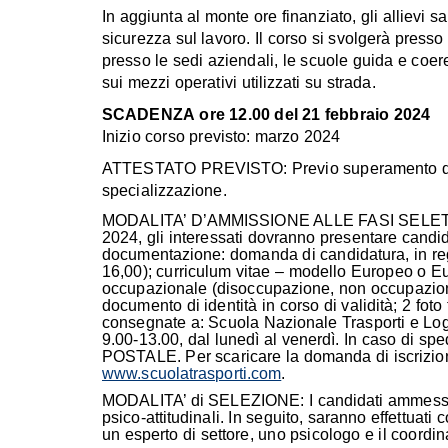
In aggiunta al monte ore finanziato, gli allievi s
sicurezza sul lavoro. Il corso si svolgerà presso
presso le sedi aziendali, le scuole guida e coe
sui mezzi operativi utilizzati su strada.
SCADENZA ore 12.00 del 21 febbraio 2024
Inizio corso previsto: marzo 2024
ATTESTATO PREVISTO: Previo superamento dell’e
specializzazione.
MODALITA’ D’AMMISSIONE ALLE FASI SELETTIVE:
2024, gli interessati dovranno presentare candi
documentazione: domanda di candidatura, in rego
16,00); curriculum vitae – modello Europeo o Eu
occupazionale (disoccupazione, non occupazione, 
documento di identità in corso di validità; 2 fo
consegnate a: Scuola Nazionale Trasporti e Logi
9.00-13.00, dal lunedì al venerdì. In caso di
POSTALE. Per scaricare la domanda di iscrizion
www.scuolatrasporti.com
.
MODALITA’ di SELEZIONE: I candidati ammessi a
psico-attitudinali. In seguito, saranno effettua
un esperto di settore, uno psicologo e il coordina