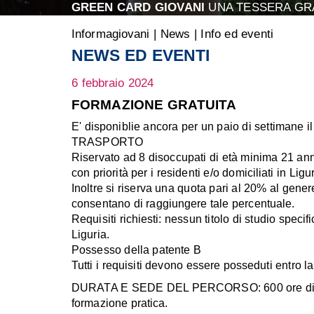
GREEN CARD GIOVANI
UNA TESSERA GRA
Informagiovani
|
News
|
Info ed eventi
NEWS ED EVENTI
6 febbraio 2024
FORMAZIONE GRATUITA
E' disponiblie ancora per un paio di settimane
TRASPORTO
Riservato ad 8 disoccupati di età minima 21 anni,
con priorità per i residenti e/o domiciliati in Ligur
Inoltre si riserva una quota pari al 20% al gener
consentano di raggiungere tale percentuale.
Requisiti richiesti: nessun titolo di studio specif
Liguria.
Possesso della patente B
Tutti i requisiti devono essere posseduti entro la
DURATA E SEDE DEL PERCORSO: 600 ore di cui 
formazione pratica.