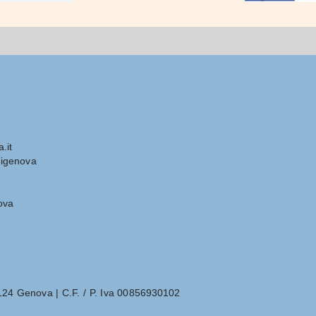
.it
igenova
ova
6124 Genova | C.F. / P. Iva 00856930102