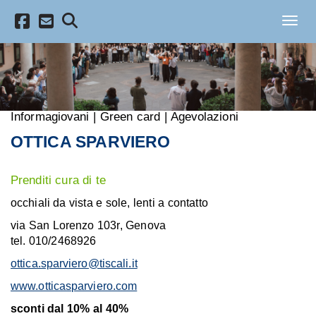
Salta al contenuto principale
Toggl
Informagiovani
|
Green card
|
Agevolazioni
OTTICA SPARVIERO
Prenditi cura di te
occhiali da vista e sole, lenti a contatto
via San Lorenzo 103r, Genova
tel. 010/2468926
ottica.sparviero@tiscali.it
www.otticasparviero.com
sconti dal 10% al 40%