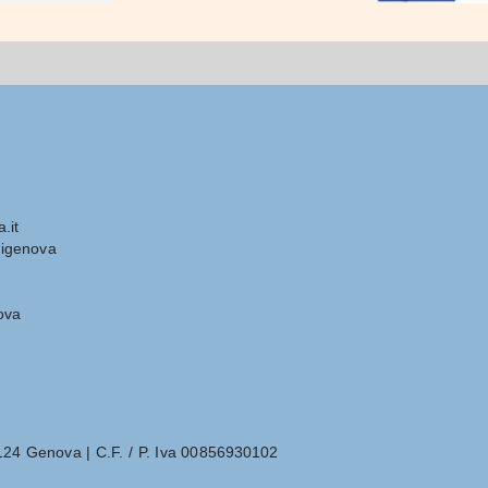
.it
igenova
ova
6124 Genova | C.F. / P. Iva 00856930102