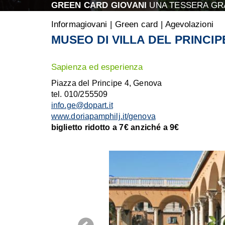
GREEN CARD GIOVANI
UNA TESSERA GRA
Informagiovani
|
Green card
|
Agevolazioni
MUSEO DI VILLA DEL PRINCIP
Sapienza ed esperienza
Piazza del Principe 4, Genova
tel. 010/255509
info.ge@dopart.it
www.doriapamphilj.it/genova
biglietto ridotto a 7€ anziché a 9€