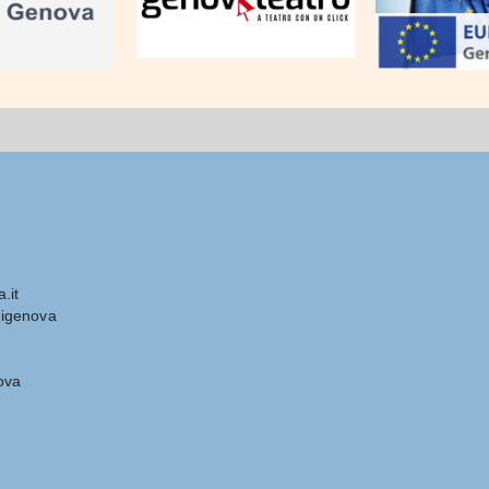
.it
igenova
ova