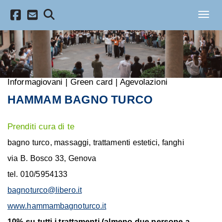
Salta al contenuto principale
Toggl
Informagiovani
|
Green card
|
Agevolazioni
HAMMAM BAGNO TURCO
Prenditi cura di te
bagno turco, massaggi, trattamenti estetici, fanghi
via B. Bosco 33, Genova
tel. 010/5954133
bagnoturco@libero.it
www.hammambagnoturco.it
10% su tutti i trattamenti (almeno due persone a